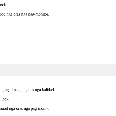
lock
nuod nga oras nga pag-monitor.
g nga kusog ug taas nga kalidad.
 lock
inuod nga oras nga pag-monitor.
.