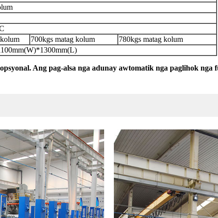
olum
AC
 kolum
700kgs matag kolum
780kgs matag kolum
1100mm(W)*1300mm(L)
opsyonal. Ang pag-alsa nga adunay awtomatik nga paglihok nga f