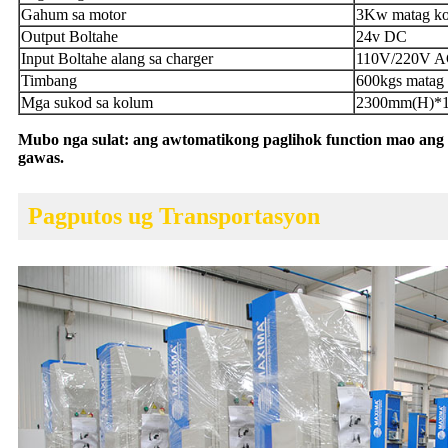
Gahum sa motor
3Kw matag k
Output Boltahe
24v DC
Input Boltahe alang sa charger
110V/220V 
Timbang
600kgs matag
Mga sukod sa kolum
2300mm(H)*
Mubo nga sulat: ang awtomatikong paglihok function mao ang 
gawas.
Pagputos ug Transportasyon