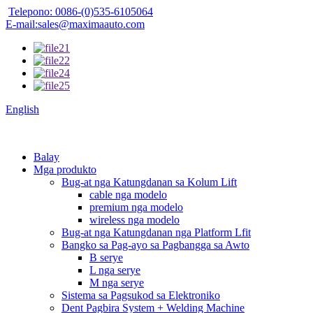
Telepono: 0086-(0)535-6105064
E-mail:sales@maximaauto.com
English
Balay
Mga produkto
Bug-at nga Katungdanan sa Kolum Lift
cable nga modelo
premium nga modelo
wireless nga modelo
Bug-at nga Katungdanan nga Platform Lfit
Bangko sa Pag-ayo sa Pagbangga sa Awto
B serye
L nga serye
M nga serye
Sistema sa Pagsukod sa Elektroniko
Dent Pagbira System + Welding Machine