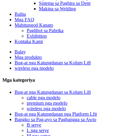
Sistema sa Pagbira sa Dent
Makina sa Welding
Balita
Mga FAQ
Mahitungod Kanato
Paglibot sa Pabrika
Exhibition
Kontaka Kami
Balay
Mga produkto
Bug-at nga Katungdanan sa Kolum Lift
wireless nga modelo
Mga kategoriya
Bug-at nga Katungdanan sa Kolum Lift
cable nga modelo
premium nga modelo
wireless nga modelo
Bug-at nga Katungdanan nga Platform Lfit
Bangko sa Pag-ayo sa Pagbangga sa Awto
B serye
L nga serye
M nga serye