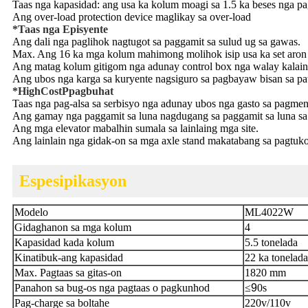
Taas nga kapasidad: ang usa ka kolum moagi sa 1.5 ka beses nga pa
Ang over-load protection device maglikay sa over-load
*
Taas nga Episyente
Ang dali nga paglihok nagtugot sa paggamit sa sulud ug sa gawas.
Max. Ang 16 ka mga kolum mahimong molihok isip usa ka set aron
Ang matag kolum gitigom nga adunay control box nga walay kalaina
Ang ubos nga karga sa kuryente nagsiguro sa pagbayaw bisan sa pat
*
H
igh
C
ost
P
pagbuhat
Taas nga pag-alsa sa serbisyo nga adunay ubos nga gasto sa pagment
Ang gamay nga paggamit sa luna nagdugang sa paggamit sa luna sa
Ang mga elevator mabalhin sumala sa lainlaing mga site.
Ang lainlain nga gidak-on sa mga axle stand makatabang sa pagtuk
Espesipikasyon
Modelo
ML4022W
Gidaghanon sa mga kolum
4
Kapasidad kada kolum
5.5 tonelada
Kinatibuk-ang kapasidad
22 ka tonelada
Max. Pagtaas sa gitas-on
1820 mm
Panahon sa bug-os nga pagtaas o pagkunhod
≤
9
0s
Pag-charge sa boltahe
220v/110v