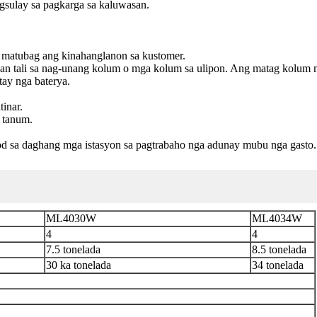
gsulay sa pagkarga sa kaluwasan.
 matubag ang kinahanglanon sa kustomer.
n tali sa nag-unang kolum o mga kolum sa ulipon. Ang matag kolum ma
ay nga baterya.
inar.
 tanum.
od sa daghang mga istasyon sa pagtrabaho nga adunay mubu nga gasto.
ML4030W
ML4034W
4
4
7.5 tonelada
8.5 tonelada
30 ka tonelada
34 tonelada