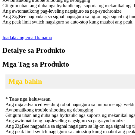
Awtomatikong trouble shooting ug debugging
Gitigum uban ang duha nga hydraulic nga suporta ug mekanikal nga 
Ang awtomatikong pag-leveling nagsiguro sa pag-synchronize
Ang ZigBee nagpadala sa signal nagsiguro sa lig-on nga signal ug ti
Ang peak limit switch nagsiguro sa auto-stop kung maabot ang peak.
Ipadala ang email kanamo
Detalye sa Produkto
Mga Tag sa Produkto
Mga bahin
* Taas nga kaluwasan
Ang mga advanced welding robot nagsiguro sa uniporme nga weldin
Awtomatikong trouble shooting ug debugging
Gitigum uban ang duha nga hydraulic nga suporta ug mekanikal nga
Ang awtomatikong pag-leveling nagsiguro sa pag-synchronize
Ang ZigBee nagpadala sa signal nagsiguro sa lig-on nga signal ug t
Ang peak limit switch nagsiguro sa auto-stop kung maabot ang peak