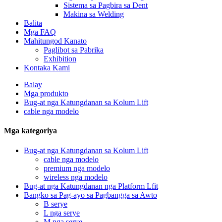
Sistema sa Pagbira sa Dent
Makina sa Welding
Balita
Mga FAQ
Mahitungod Kanato
Paglibot sa Pabrika
Exhibition
Kontaka Kami
Balay
Mga produkto
Bug-at nga Katungdanan sa Kolum Lift
cable nga modelo
Mga kategoriya
Bug-at nga Katungdanan sa Kolum Lift
cable nga modelo
premium nga modelo
wireless nga modelo
Bug-at nga Katungdanan nga Platform Lfit
Bangko sa Pag-ayo sa Pagbangga sa Awto
B serye
L nga serye
M nga serye