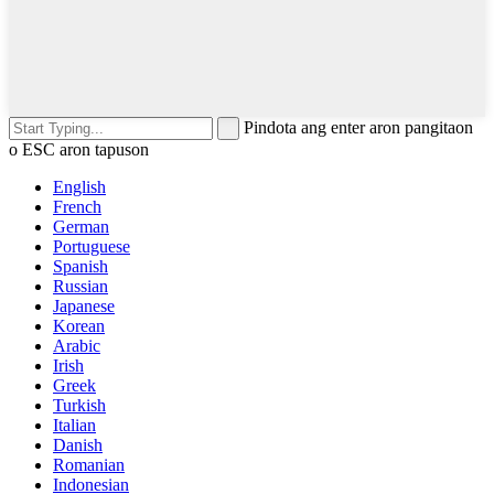
Pindota ang enter aron pangitaon
o ESC aron tapuson
English
French
German
Portuguese
Spanish
Russian
Japanese
Korean
Arabic
Irish
Greek
Turkish
Italian
Danish
Romanian
Indonesian