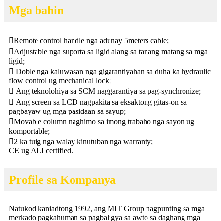
Mga bahin
Remote control handle nga adunay 5meters cable;
Adjustable nga suporta sa ligid alang sa tanang matang sa mga
ligid;
 Doble nga kaluwasan nga gigarantiyahan sa duha ka hydraulic
flow control ug mechanical lock;
 Ang teknolohiya sa SCM naggarantiya sa pag-synchronize;
 Ang screen sa LCD nagpakita sa eksaktong gitas-on sa
pagbayaw ug mga pasidaan sa sayup;
Movable column naghimo sa imong trabaho nga sayon ​​ug
komportable;
2 ka tuig nga walay kinutuban nga warranty;
CE ug ALI certified.
Profile sa Kompanya
Natukod kaniadtong 1992, ang MIT Group nagpunting sa mga
merkado pagkahuman sa pagbaligya sa awto sa daghang mga