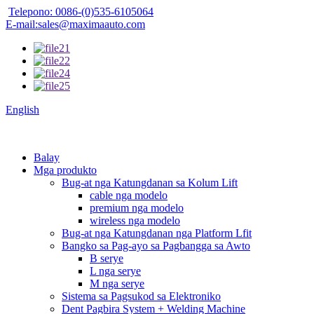
Telepono: 0086-(0)535-6105064
E-mail:sales@maximaauto.com
English
Balay
Mga produkto
Bug-at nga Katungdanan sa Kolum Lift
cable nga modelo
premium nga modelo
wireless nga modelo
Bug-at nga Katungdanan nga Platform Lfit
Bangko sa Pag-ayo sa Pagbangga sa Awto
B serye
L nga serye
M nga serye
Sistema sa Pagsukod sa Elektroniko
Dent Pagbira System + Welding Machine