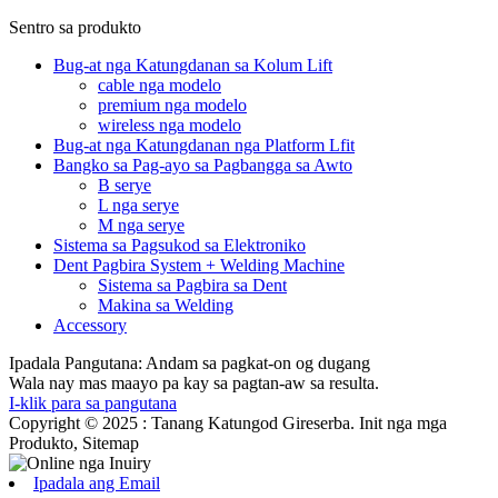
Sentro sa produkto
Bug-at nga Katungdanan sa Kolum Lift
cable nga modelo
premium nga modelo
wireless nga modelo
Bug-at nga Katungdanan nga Platform Lfit
Bangko sa Pag-ayo sa Pagbangga sa Awto
B serye
L nga serye
M nga serye
Sistema sa Pagsukod sa Elektroniko
Dent Pagbira System + Welding Machine
Sistema sa Pagbira sa Dent
Makina sa Welding
Accessory
Ipadala Pangutana: Andam sa pagkat-on og dugang
Wala nay mas maayo pa kay sa pagtan-aw sa resulta.
I-klik para sa pangutana
Copyright © 2025 : Tanang Katungod Gireserba. Init nga mga
Produkto, Sitemap
Ipadala ang Email