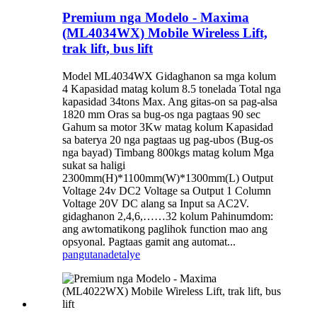
Premium nga Modelo - Maxima
(ML4034WX) Mobile Wireless Lift,
trak lift, bus lift
Model ML4034WX Gidaghanon sa mga kolum
4 Kapasidad matag kolum 8.5 tonelada Total nga
kapasidad 34tons Max. Ang gitas-on sa pag-alsa
1820 mm Oras sa bug-os nga pagtaas 90 sec
Gahum sa motor 3Kw matag kolum Kapasidad
sa baterya 20 nga pagtaas ug pag-ubos (Bug-os
nga bayad) Timbang 800kgs matag kolum Mga
sukat sa haligi
2300mm(H)*1100mm(W)*1300mm(L) Output
Voltage 24v DC2 Voltage sa Output 1 Column
Voltage 20V DC alang sa Input sa AC2V.
gidaghanon 2,4,6,……32 kolum Pahinumdom:
ang awtomatikong paglihok function mao ang
opsyonal. Pagtaas gamit ang automat...
pangutana
detalye