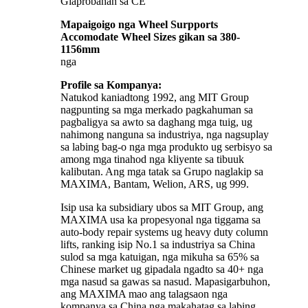
Giaprobahan sa CE
Mapaigoigo nga Wheel Surpports
Accomodate Wheel Sizes gikan sa 380-
1156mm
nga
Profile sa Kompanya:
Natukod kaniadtong 1992, ang MIT Group
nagpunting sa mga merkado pagkahuman sa
pagbaligya sa awto sa daghang mga tuig, ug
nahimong nanguna sa industriya, nga nagsuplay
sa labing bag-o nga mga produkto ug serbisyo sa
among mga tinahod nga kliyente sa tibuuk
kalibutan. Ang mga tatak sa Grupo naglakip sa
MAXIMA, Bantam, Welion, ARS, ug 999.
Isip usa ka subsidiary ubos sa MIT Group, ang
MAXIMA usa ka propesyonal nga tiggama sa
auto-body repair systems ug heavy duty column
lifts, ranking isip No.1 sa industriya sa China
sulod sa mga katuigan, nga mikuha sa 65% sa
Chinese market ug gipadala ngadto sa 40+ nga
mga nasud sa gawas sa nasud. Mapasigarbuhon,
ang MAXIMA mao ang talagsaon nga
kompanya sa China nga makahatag sa labing