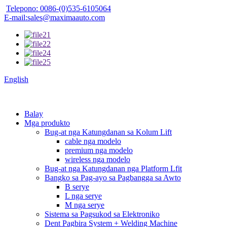
Telepono: 0086-(0)535-6105064
E-mail:sales@maximaauto.com
English
Balay
Mga produkto
Bug-at nga Katungdanan sa Kolum Lift
cable nga modelo
premium nga modelo
wireless nga modelo
Bug-at nga Katungdanan nga Platform Lfit
Bangko sa Pag-ayo sa Pagbangga sa Awto
B serye
L nga serye
M nga serye
Sistema sa Pagsukod sa Elektroniko
Dent Pagbira System + Welding Machine