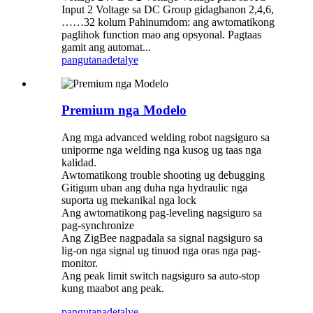
Input 2 Voltage sa DC Group gidaghanon 2,4,6,
……32 kolum Pahinumdom: ang awtomatikong
paglihok function mao ang opsyonal. Pagtaas
gamit ang automat...
pangutana
detalye
Premium nga Modelo
Ang mga advanced welding robot nagsiguro sa
uniporme nga welding nga kusog ug taas nga
kalidad.
Awtomatikong trouble shooting ug debugging
Gitigum uban ang duha nga hydraulic nga
suporta ug mekanikal nga lock
Ang awtomatikong pag-leveling nagsiguro sa
pag-synchronize
Ang ZigBee nagpadala sa signal nagsiguro sa
lig-on nga signal ug tinuod nga oras nga pag-
monitor.
Ang peak limit switch nagsiguro sa auto-stop
kung maabot ang peak.
pangutana
detalye