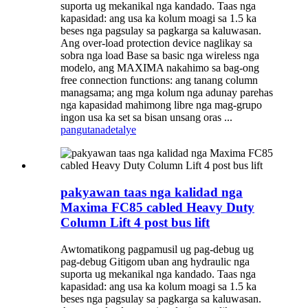
suporta ug mekanikal nga kandado. Taas nga
kapasidad: ang usa ka kolum moagi sa 1.5 ka
beses nga pagsulay sa pagkarga sa kaluwasan.
Ang over-load protection device naglikay sa
sobra nga load Base sa basic nga wireless nga
modelo, ang MAXIMA nakahimo sa bag-ong
free connection functions: ang tanang column
managsama; ang mga kolum nga adunay parehas
nga kapasidad mahimong libre nga mag-grupo
ingon usa ka set sa bisan unsang oras ...
pangutana
detalye
pakyawan taas nga kalidad nga
Maxima FC85 cabled Heavy Duty
Column Lift 4 post bus lift
Awtomatikong pagpamusil ug pag-debug ug
pag-debug Gitigom uban ang hydraulic nga
suporta ug mekanikal nga kandado. Taas nga
kapasidad: ang usa ka kolum moagi sa 1.5 ka
beses nga pagsulay sa pagkarga sa kaluwasan.