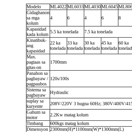
Modelo
ML4022
ML6033
ML4030
ML6045
ML80
Gidaghanon
sa mga
4
6
4
6
8
kolum
Kapasidad
5.5 ka tonelada
7.5 ka tonelada
kada kolum
Kinatibuk-
22 ka
33 ka
30 ka
45 ka
60 ka
ang
tonelada
tonelada
tonelada
tonelada
tonela
kapasidad
Max.
pagtaas sa
1700mm
gitas-on
Panahon sa
pagbayaw /
120s/100s
pagpaubos
Sistema sa
Hydraulic
pagbayaw
suplay sa
208V/220V 3 hugna 60Hz; 380V/400V/41
kuryente
Gahum sa
2.2Kw matag kolum
motor
Timbang
600kgs matag kolum
Dimensyon
2300mm(H)*1100mm(W)*1300mm(L)