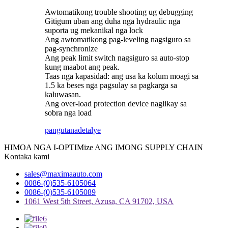
Awtomatikong trouble shooting ug debugging
Gitigum uban ang duha nga hydraulic nga
suporta ug mekanikal nga lock
Ang awtomatikong pag-leveling nagsiguro sa
pag-synchronize
Ang peak limit switch nagsiguro sa auto-stop
kung maabot ang peak.
Taas nga kapasidad: ang usa ka kolum moagi sa
1.5 ka beses nga pagsulay sa pagkarga sa
kaluwasan.
Ang over-load protection device naglikay sa
sobra nga load
pangutana
detalye
HIMOA NGA I-OPTIMize ANG IMONG SUPPLY CHAIN
Kontaka kami
sales@maximaauto.com
0086-(0)535-6105064
0086-(0)535-6105089
1061 West 5th Street, Azusa, CA 91702, USA