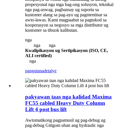
propesyonal nga mga bag-ong solusyon, teknikal
nga pag-uswag, pagbansay ug suporta sa
kustomer alang sa pag-ayo ug pagmentinar sa
awto-lawas. Kami magpaabut sa pagtukod sa
kooperasyon sa negosyo sa mga distributor ug
kustomer sa tibuok kalibutan.
nga
nga
nga
Kwalipikasyon ug Sertipikasyon (ISO, CE,
ALI certified)
nga
pangutana
detalye
pakyawan taas nga kalidad Maxima
FC55 cabled Heavy Duty Column
Lift 4 post bus lift
Awtomatikong pagpamusil ug pag-debug ug
pag-debug Gitigom uban ang hydraulic nga