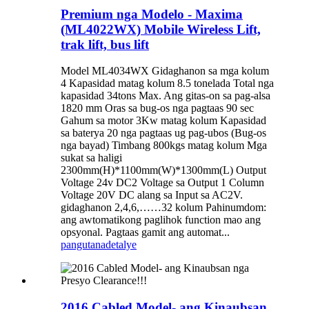
Premium nga Modelo - Maxima
(ML4022WX) Mobile Wireless Lift,
trak lift, bus lift
Model ML4034WX Gidaghanon sa mga kolum
4 Kapasidad matag kolum 8.5 tonelada Total nga
kapasidad 34tons Max. Ang gitas-on sa pag-alsa
1820 mm Oras sa bug-os nga pagtaas 90 sec
Gahum sa motor 3Kw matag kolum Kapasidad
sa baterya 20 nga pagtaas ug pag-ubos (Bug-os
nga bayad) Timbang 800kgs matag kolum Mga
sukat sa haligi
2300mm(H)*1100mm(W)*1300mm(L) Output
Voltage 24v DC2 Voltage sa Output 1 Column
Voltage 20V DC alang sa Input sa AC2V.
gidaghanon 2,4,6,……32 kolum Pahinumdom:
ang awtomatikong paglihok function mao ang
opsyonal. Pagtaas gamit ang automat...
pangutana
detalye
2016 Cabled Model- ang Kinaubsan