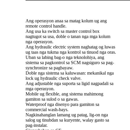
Ang operasyon anaa sa matag kolum ug ang
remote control handle.
Ang usa ka switch sa master control box
nagtugot sa usa, doble o tanan nga mga kolum
nga operasyon.
Ang hydraulic electric system naghatag og luwas
ug taas nga tukma nga kontrol sa tinuod nga oras.
Uban sa labing bag-o nga teknolohiya, ang
sistema sa pagkontrol sa SCM nagsiguro sa pag-
synchronize sa pagbayaw.
Doble nga sistema sa kaluwasan: mekanikal nga
lock ug hydraulic check valve.
Ang adjustable nga suporta sa ligid nagpadali sa
mga operasyon.
Mobile ug flexible, ang sistema mahimong
gamiton sa sulod o sa gawas.
Waterproof nga disenyo para gamiton sa
commercial wash-bays.
Nagkinahanglan lamang ug patag, lig-on nga
salog ug tinubdan sa kuryente, walay gasto sa
pag-instalar.