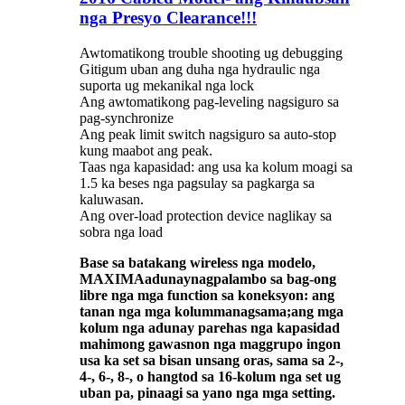
nga Presyo Clearance!!!
Awtomatikong trouble shooting ug debugging
Gitigum uban ang duha nga hydraulic nga
suporta ug mekanikal nga lock
Ang awtomatikong pag-leveling nagsiguro sa
pag-synchronize
Ang peak limit switch nagsiguro sa auto-stop
kung maabot ang peak.
Taas nga kapasidad: ang usa ka kolum moagi sa
1.5 ka beses nga pagsulay sa pagkarga sa
kaluwasan.
Ang over-load protection device naglikay sa
sobra nga load
Base sa batakang wireless nga modelo,
MAXIMA
adunay
nagpalambo sa bag-ong
libre nga mga function sa koneksyon: ang
tanan nga mga kolum
managsama;
ang mga
kolum nga adunay parehas nga kapasidad
mahimong gawasnon nga maggrupo ingon
usa ka set sa bisan unsang oras, sama sa 2-,
4-, 6-, 8-, o hangtod sa 16-kolum nga set ug
uban pa, pinaagi sa yano nga mga setting.