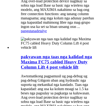
Ang over-load protection device naglikay sa
sobra nga load Base sa basic nga wireless nga
modelo, ang MAXIMA nakahimo sa bag-ong
free connection functions: ang tanang column
managsama; ang mga kolum nga adunay parehas
nga kapasidad mahimong libre nga mag-grupo
ingon usa ka set sa bisan unsang oras ...
pangutana
detalye
pakyawan nga taas nga kalidad nga
Maxima FC75 cabled Heavy Duty
Column Lift 4 post vehicle lift
Awtomatikong pagpamusil ug pag-debug ug
pag-debug Gitigom uban ang hydraulic nga
suporta ug mekanikal nga kandado. Taas nga
kapasidad: ang usa ka kolum moagi sa 1.5 ka
beses nga pagsulay sa pagkarga sa kaluwasan.
Ang over-load protection device naglikay sa
sobra nga load Base sa basic nga wireless nga
modelo, ang MAXIMA nakahimo sa bag-ong