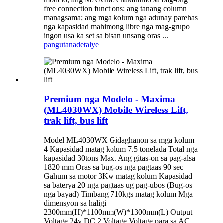
free connection functions: ang tanang column
managsama; ang mga kolum nga adunay parehas
nga kapasidad mahimong libre nga mag-grupo
ingon usa ka set sa bisan unsang oras ...
pangutana
detalye
Premium nga Modelo - Maxima
(ML4030WX) Mobile Wireless Lift,
trak lift, bus lift
Model ML4030WX Gidaghanon sa mga kolum
4 Kapasidad matag kolum 7.5 tonelada Total nga
kapasidad 30tons Max. Ang gitas-on sa pag-alsa
1820 mm Oras sa bug-os nga pagtaas 90 sec
Gahum sa motor 3Kw matag kolum Kapasidad
sa baterya 20 nga pagtaas ug pag-ubos (Bug-os
nga bayad) Timbang 710kgs matag kolum Mga
dimensyon sa haligi
2300mm(H)*1100mm(W)*1300mm(L) Output
Voltage 24v DC 2 Voltage Voltage para sa AC