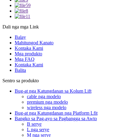
Dali nga mga Link
Balay
Mahitungod Kanato
Kontaka Kami
Mga produkto
Mga FAQ
Kontaka Kami
Balita
Sentro sa produkto
Bug-at nga Katungdanan sa Kolum Lift
cable nga modelo
premium nga modelo
wireless nga modelo
Bug-at nga Katungdanan nga Platform Lfit
Bangko sa Pag-ayo sa Pagbangga sa Awto
B serye
L nga serye
M nga serye