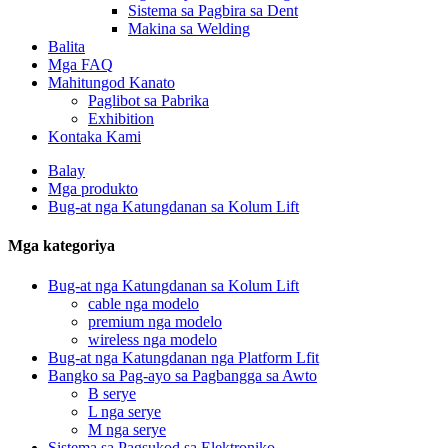
Sistema sa Pagbira sa Dent
Makina sa Welding
Balita
Mga FAQ
Mahitungod Kanato
Paglibot sa Pabrika
Exhibition
Kontaka Kami
Balay
Mga produkto
Bug-at nga Katungdanan sa Kolum Lift
Mga kategoriya
Bug-at nga Katungdanan sa Kolum Lift
cable nga modelo
premium nga modelo
wireless nga modelo
Bug-at nga Katungdanan nga Platform Lfit
Bangko sa Pag-ayo sa Pagbangga sa Awto
B serye
L nga serye
M nga serye
Sistema sa Pagsukod sa Elektroniko