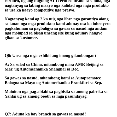
certified, ug ang bugtong ALI certified brand sa China, nga
nagtanyag sa labing maayo nga kalidad nga mga produkto
sa usa ka kaayo competitive nga presyo.
Nagtanyag kami og 2 ka tuig nga libre nga garantiya alang
sa tanan nga mga produkto; kami adunay usa ka inhenyero
pagkahuman sa pagbaligya sa gawas sa nasud nga andam
nga molupad sa bisan unsang site kung adunay hangyo
gikan sa kustomer.
Q6: Unsa nga mga exhibit ang imong gitambongan?
A: Sa sulod sa China, mitambong mi sa AMR Beijing sa
Mar. ug Automechanika Shanghai sa Dec.
Sa gawas sa nasud, mitambong kami sa Autopromotec
Bologna sa Mayo ug Automechanika Frankfurt sa Sep.
Mainiton nga pag-abiabi sa pagbisita sa among pabrika sa
Yantai ug sa among booth sa mga pasundayag.
Q7: Aduna ka bay branch sa gawas sa nasud?