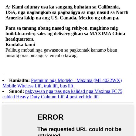
A: Kami adunay usa ka sangang buhatan sa California,
USA, nga naglangkob sa pagbaligya sa mga nasud sa North
America lakip na ang US, Canada, Mexico ug uban pa.
Para sa tanang ubang nasod ug rehiyon, maghimo mig
build-to-order, sales ug delivery gikan sa MAXIMA China
headquarters.
Kontaka kami
Palihug mobati nga gawasnon sa pagkontak kanamo bisan
unsang oras pinaagi sa email o tawag.
Kaniadto:
Premium nga Modelo - Maxima (ML4022WX)
Mobile Wireless Lift, trak lift, bus lift
Sunod:
pakyawan nga taas nga kalidad nga Maxima FC75
cabled Heavy Duty Column Lift 4 post vehicle lift