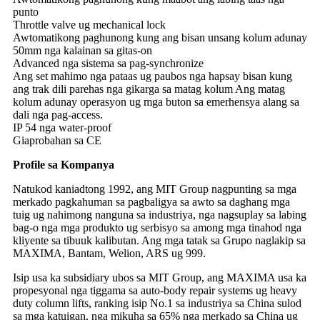
punto
Throttle valve ug mechanical lock
Awtomatikong paghunong kung ang bisan unsang kolum adunay
50mm nga kalainan sa gitas-on
Advanced nga sistema sa pag-synchronize
Ang set mahimo nga pataas ug paubos nga hapsay bisan kung
ang trak dili parehas nga gikarga sa matag kolum Ang matag
kolum adunay operasyon ug mga buton sa emerhensya alang sa
dali nga pag-access.
IP 54 nga water-proof
Giaprobahan sa CE
Profile sa Kompanya
Natukod kaniadtong 1992, ang MIT Group nagpunting sa mga
merkado pagkahuman sa pagbaligya sa awto sa daghang mga
tuig ug nahimong nanguna sa industriya, nga nagsuplay sa labing
bag-o nga mga produkto ug serbisyo sa among mga tinahod nga
kliyente sa tibuuk kalibutan. Ang mga tatak sa Grupo naglakip sa
MAXIMA, Bantam, Welion, ARS ug 999.
Isip usa ka subsidiary ubos sa MIT Group, ang MAXIMA usa ka
propesyonal nga tiggama sa auto-body repair systems ug heavy
duty column lifts, ranking isip No.1 sa industriya sa China sulod
sa mga katuigan, nga mikuha sa 65% nga merkado sa China ug