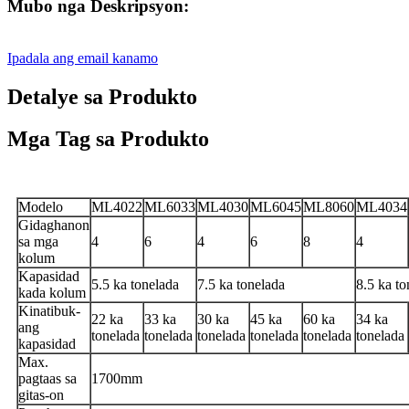
Mubo nga Deskripsyon:
Ipadala ang email kanamo
Detalye sa Produkto
Mga Tag sa Produkto
Modelo
ML4022
ML6033
ML4030
ML6045
ML8060
ML4034
Gidaghanon
sa mga
4
6
4
6
8
4
kolum
Kapasidad
5.5 ka tonelada
7.5 ka tonelada
8.5 ka to
kada kolum
Kinatibuk-
22 ka
33 ka
30 ka
45 ka
60 ka
34 ka
ang
tonelada
tonelada
tonelada
tonelada
tonelada
tonelada
kapasidad
Max.
pagtaas sa
1700mm
gitas-on