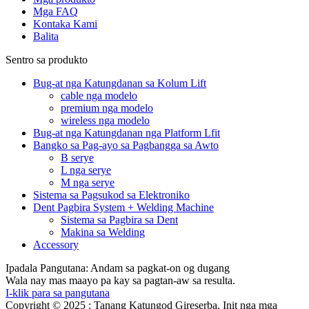
Mga FAQ
Kontaka Kami
Balita
Sentro sa produkto
Bug-at nga Katungdanan sa Kolum Lift
cable nga modelo
premium nga modelo
wireless nga modelo
Bug-at nga Katungdanan nga Platform Lfit
Bangko sa Pag-ayo sa Pagbangga sa Awto
B serye
L nga serye
M nga serye
Sistema sa Pagsukod sa Elektroniko
Dent Pagbira System + Welding Machine
Sistema sa Pagbira sa Dent
Makina sa Welding
Accessory
Ipadala Pangutana: Andam sa pagkat-on og dugang
Wala nay mas maayo pa kay sa pagtan-aw sa resulta.
I-klik para sa pangutana
Copyright © 2025 : Tanang Katungod Gireserba. Init nga mga