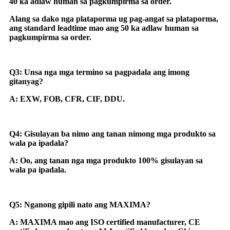
40 ka adlaw human sa pagkumpirma sa order.
Alang sa dako nga plataporma ug pag-angat sa plataporma,
ang standard leadtime mao ang 50 ka adlaw human sa
pagkumpirma sa order.
Q3: Unsa nga mga termino sa pagpadala ang imong
gitanyag?
A: EXW, FOB, CFR, CIF, DDU.
Q4: Gisulayan ba nimo ang tanan nimong mga produkto sa
wala pa ipadala?
A: Oo, ang tanan nga mga produkto 100% gisulayan sa
wala pa ipadala.
Q5: Nganong gipili nato ang MAXIMA?
A: MAXIMA mao ang ISO certified manufacturer, CE