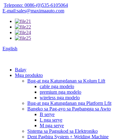
Telepono: 0086-(0)535-6105064
E-mail:sales@maximaauto.com
English
Balay
Mga produkto
Bug-at nga Katungdanan sa Kolum Lift
cable nga modelo
premium nga modelo
wireless nga modelo
Bug-at nga Katungdanan nga Platform Lfit
Bangko sa Pag-ayo sa Pagbangga sa Awto
B serye
L nga serye
M nga serye
Sistema sa Pagsukod sa Elektroniko
Dent Pagbira System + Welding Machine