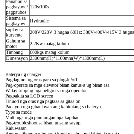
Panahon sa
pagbayaw /
120s/100s
pagpaubos
Sistema sa
Hydraulic
pagbayaw
suplay sa
208V/220V 3 hugna 60Hz; 380V/400V/415V 3 hugn
kuryente
Gahum sa
2.2Kw matag kolum
motor
Timbang
600kgs matag kolum
Dimensyon
2300mm(H)*1100mm(W)*1300mm(L)
Baterya ug charger
Pagdaginot ug oras para sa plug-in/off
Pag-operate sa mga elevator bisan kanus-a ug bisan asa
Walay tripping nga peligro sa mga operator
Pagpakita sa LCD screen
Tinuod nga oras nga pagtaas sa gitas-on
Padayon nga gibantayan ang kahimtang sa baterya
Type sa mode
Multi nga mga pinulongan nga kapilian
Pag-troubleshoot sa bisan unsang sayup
Kaluwasan
Awtomatikong paghunong kung maabot ang labing taas nga