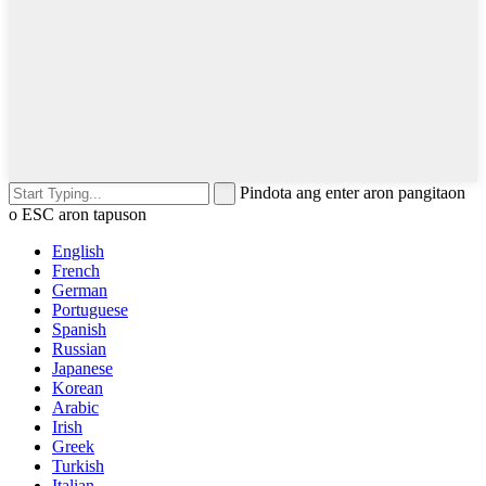
Pindota ang enter aron pangitaon
o ESC aron tapuson
English
French
German
Portuguese
Spanish
Russian
Japanese
Korean
Arabic
Irish
Greek
Turkish
Italian