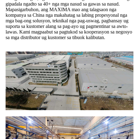
gipadala ngadto sa 40+ nga mga nasud sa gawas sa nasud.
Mapasigarbuhon, ang MAXIMA mao ang talagsaon nga
kompanya sa China nga makahatag sa labing propesyonal nga
mga bag-ong solusyon, teknikal nga pag-uswag, pagbansay ug
suporta sa kustomer alang sa pag-ayo ug pagmentinar sa awto-
lawas. Kami magpaabut sa pagtukod sa kooperasyon sa negosyo
sa mga distributor ug kustomer sa tibuok kalibutan.