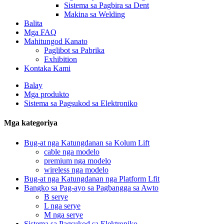
Sistema sa Pagbira sa Dent
Makina sa Welding
Balita
Mga FAQ
Mahitungod Kanato
Paglibot sa Pabrika
Exhibition
Kontaka Kami
Balay
Mga produkto
Sistema sa Pagsukod sa Elektroniko
Mga kategoriya
Bug-at nga Katungdanan sa Kolum Lift
cable nga modelo
premium nga modelo
wireless nga modelo
Bug-at nga Katungdanan nga Platform Lfit
Bangko sa Pag-ayo sa Pagbangga sa Awto
B serye
L nga serye
M nga serye
Sistema sa Pagsukod sa Elektroniko