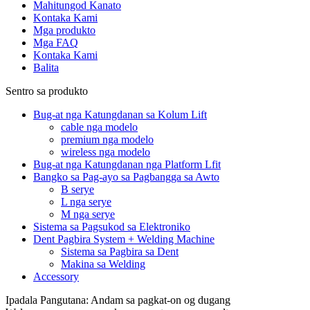
Mahitungod Kanato
Kontaka Kami
Mga produkto
Mga FAQ
Kontaka Kami
Balita
Sentro sa produkto
Bug-at nga Katungdanan sa Kolum Lift
cable nga modelo
premium nga modelo
wireless nga modelo
Bug-at nga Katungdanan nga Platform Lfit
Bangko sa Pag-ayo sa Pagbangga sa Awto
B serye
L nga serye
M nga serye
Sistema sa Pagsukod sa Elektroniko
Dent Pagbira System + Welding Machine
Sistema sa Pagbira sa Dent
Makina sa Welding
Accessory
Ipadala Pangutana: Andam sa pagkat-on og dugang