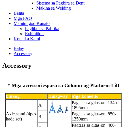
Sistema sa Pagbira sa Dent
Makina sa Welding
Balita
Mga FAQ
Mahitungod Kanato
Paglibot sa Pabrika
Exhibition
Kontaka Kami
Balay
Accessory
Accessory
* Mga accessories
para sa Column ug Platform Lift
butang
Hulagway
Mga komento
Pagtaas sa gitas-on: 1345-
A
1895mm
Axle stand (4pcs
Pagtaas sa gitas-on: 850-
B
kada set)
1350mm
Pagtaas sa gitas-on: 400-