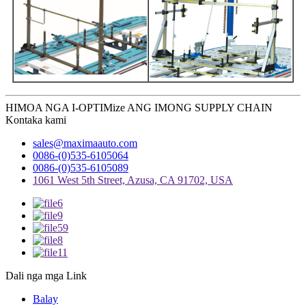
HIMOA NGA I-OPTIMize ANG IMONG SUPPLY CHAIN
Kontaka kami
sales@maximaauto.com
0086-(0)535-6105064
0086-(0)535-6105089
1061 West 5th Street, Azusa, CA 91702, USA
Dali nga mga Link
Balay