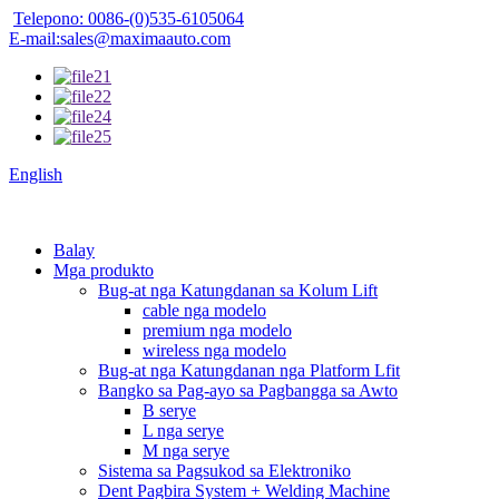
Telepono: 0086-(0)535-6105064
E-mail:sales@maximaauto.com
English
Balay
Mga produkto
Bug-at nga Katungdanan sa Kolum Lift
cable nga modelo
premium nga modelo
wireless nga modelo
Bug-at nga Katungdanan nga Platform Lfit
Bangko sa Pag-ayo sa Pagbangga sa Awto
B serye
L nga serye
M nga serye
Sistema sa Pagsukod sa Elektroniko
Dent Pagbira System + Welding Machine