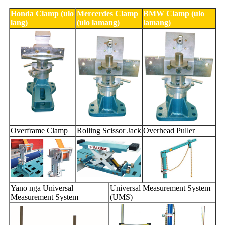
Honda Clamp (ulo
Mercerdes Clamp
BMW Clamp (ulo
lang)
(ulo lamang)
lamang)
Overframe Clamp
Rolling Scissor Jack
Overhead Puller
Yano nga Universal
Universal Measurement System
Measurement System
(UMS)