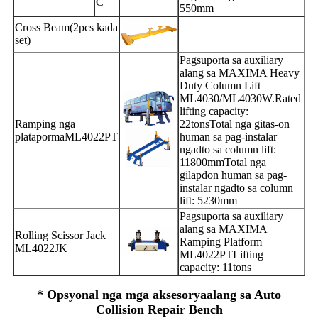
C
550mm
Cross Beam(2pcs kada
set)
Pagsuporta sa auxiliary
alang sa MAXIMA Heavy
Duty Column Lift
ML4030/ML4030W.Rated
lifting capacity:
Ramping nga
22tonsTotal nga gitas-on
platapormaML4022PT
human sa pag-instalar
ngadto sa column lift:
11800mmTotal nga
gilapdon human sa pag-
instalar ngadto sa column
lift: 5230mm
Pagsuporta sa auxiliary
alang sa MAXIMA
Rolling Scissor Jack
Ramping Platform
ML4022JK
ML4022PTLifting
capacity: 11tons
* Opsyonal nga mga aksesorya
alang sa Auto
Collision Repair Bench