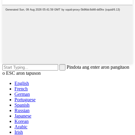
Pindota ang enter aron pangitaon
o ESC aron tapuson
English
French
German
Portuguese
Spanish
Russian
Japanese
Korean
Arabic
Irish