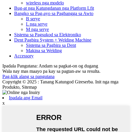
wireless nga modelo
Bug-at nga Katungdanan nga Platform Lfit
Bangko sa Pag-ayo sa Pagbangga sa Awto
B serye
L nga serye
M nga serye
Sistema sa Pagsukod sa Elektroniko
Dent Pagbira System + Welding Machine
Sistema sa Pagbira sa Dent
Makina sa Welding
Accessory
Ipadala Pangutana: Andam sa pagkat-on og dugang
Wala nay mas maayo pa kay sa pagtan-aw sa resulta.
Pag-klik alang sa pangutana
Copyright © 2025 : Tanang Katungod Gireserba. Init nga mga
Produkto, Sitemap
Ipadala ang Email
x