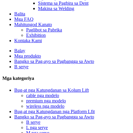
Sistema sa Pagbira sa Dent
Makina sa Welding
Balita
Mga FAQ
Mahitungod Kanato
Paglibot sa Pabrika
Exhibition
Kontaka Kami
Balay
Mga produkto
Bangko sa Pag-ayo sa Pagbangga sa Awto
B serye
Mga kategoriya
Bug-at nga Katungdanan sa Kolum Lift
cable nga modelo
premium nga modelo
wireless nga modelo
Bug-at nga Katungdanan nga Platform Lfit
Bangko sa Pag-ayo sa Pagbangga sa Awto
B serye
L nga serye
M nga serye