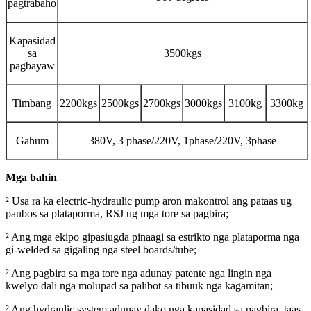
pagtrabaho
Kapasidad
sa
3500kgs
pagbayaw
Timbang
2200kgs
2500kgs
2700kgs
3000kgs
3100kg
3300kg
Gahum
380V, 3 phase/220V, 1phase/220V, 3phase
Mga bahin
² Usa ra ka electric-hydraulic pump aron makontrol ang pataas ug
paubos sa plataporma, RSJ ug mga tore sa pagbira;
² Ang mga ekipo gipasiugda pinaagi sa estrikto nga plataporma nga
gi-welded sa gigaling nga steel boards/tube;
² Ang pagbira sa mga tore nga adunay patente nga lingin nga
kwelyo dali nga molupad sa palibot sa tibuuk nga kagamitan;
² Ang hydraulic system adunay dako nga kapasidad sa pagbira, taas