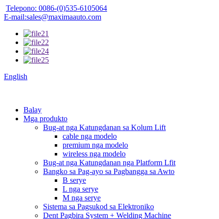
Telepono: 0086-(0)535-6105064
E-mail:sales@maximaauto.com
English
Balay
Mga produkto
Bug-at nga Katungdanan sa Kolum Lift
cable nga modelo
premium nga modelo
wireless nga modelo
Bug-at nga Katungdanan nga Platform Lfit
Bangko sa Pag-ayo sa Pagbangga sa Awto
B serye
L nga serye
M nga serye
Sistema sa Pagsukod sa Elektroniko
Dent Pagbira System + Welding Machine