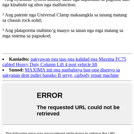
nga kinabuhi ug ubos nga malfunction;
² Ang patente nga Universal Clamp makaangkla sa tanang matang
sa chassis rock-solid;
² Ang plataporma mahimo’g maayo sa tanan nga mga matang sa
mga sistema sa pagsukod;
Kaniadto:
pakyawan nga taas nga kalidad nga Maxima FC75
cabled Heavy Duty Column Lift 4 post vehicle lift
Sunod:
MAXIMA init nga pagbaligya bag-ong disenyo sa
sakyanan dent puller bangko B serye, carbody repair machine