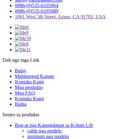
0086-(0)535-6105064
0086-(0)535-6105089
1061 West 5th Street, Azusa, CA 91702, USA
Dali nga mga Link
Balay
Mahitungod Kanato
Kontaka Kami
Mga produkto
Mga FAQ
Kontaka Kami
Balita
Sentro sa produkto
Bug-at nga Katungdanan sa Kolum Lift
cable nga modelo
premium nga modelo