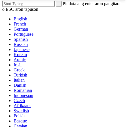
Pindota ang enter aron pangitaon
o ESC aron tapuson
English
French
German
Portuguese
Spanish
Russian
Japanese
Korean
Arabic
Irish
Greek
Turkish
Italian
Danish
Romanian
Indonesian
Czech
Afrikaans
Swedish
Polish
Basque
Catalan