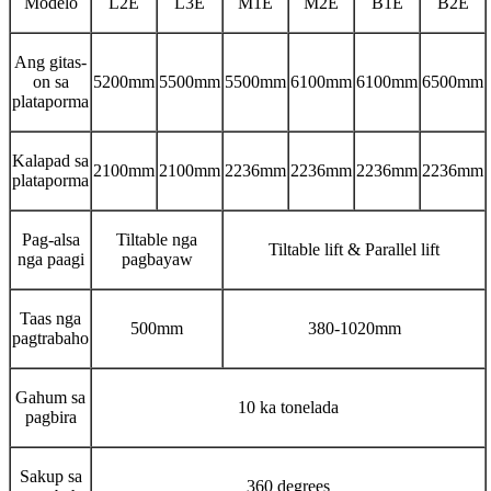
Modelo
L2E
L3E
M1E
M2E
B1E
B2E
Ang gitas-
on sa
5200mm
5500mm
5500mm
6100mm
6100mm
6500mm
plataporma
Kalapad sa
2100mm
2100mm
2236mm
2236mm
2236mm
2236mm
plataporma
Pag-alsa
Tiltable nga
Tiltable lift & Parallel lift
nga paagi
pagbayaw
Taas nga
500mm
380-1020mm
pagtrabaho
Gahum sa
10 ka tonelada
pagbira
Sakup sa
360 degrees