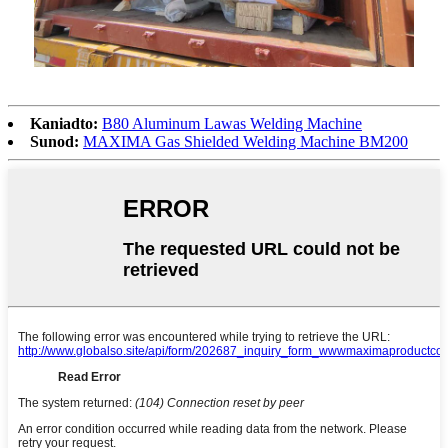
Kaniadto:
B80 Aluminum Lawas Welding Machine
Sunod:
MAXIMA Gas Shielded Welding Machine BM200