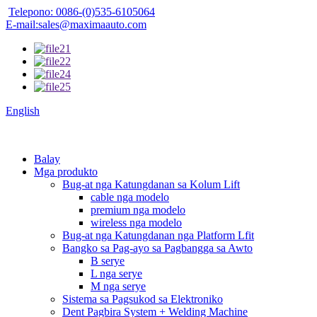
Telepono: 0086-(0)535-6105064
E-mail:sales@maximaauto.com
English
Balay
Mga produkto
Bug-at nga Katungdanan sa Kolum Lift
cable nga modelo
premium nga modelo
wireless nga modelo
Bug-at nga Katungdanan nga Platform Lfit
Bangko sa Pag-ayo sa Pagbangga sa Awto
B serye
L nga serye
M nga serye
Sistema sa Pagsukod sa Elektroniko
Dent Pagbira System + Welding Machine