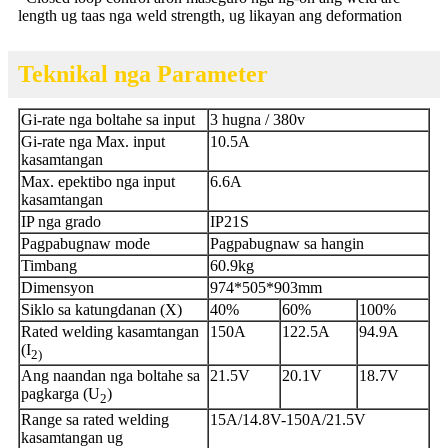
length ug taas nga weld strength, ug likayan ang deformation
Teknikal nga Parameter
Gi-rate nga boltahe sa input
3 hugna / 380v
Gi-rate nga Max. input
10.5A
kasamtangan
Max. epektibo nga input
6.6A
kasamtangan
IP nga grado
IP21S
Pagpabugnaw mode
Pagpabugnaw sa hangin
Timbang
60.9kg
Dimensyon
974*505*903mm
Siklo sa katungdanan (X)
40%
60%
100%
Rated welding kasamtangan
150A
122.5A
94.9A
(I
2
)
Ang naandan nga boltahe sa
21.5V
20.1V
18.7V
pagkarga (U
)
2
Range sa rated welding
15A/14.8V-150A/21.5V
kasamtangan ug