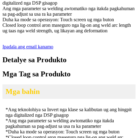
digitalized nga DSP gisagop
Ang mga parameter sa welding awtomatiko nga itakda pagkahuman
sa pag-adjust sa usa ra ka parameter
Duha ka mode sa operasyon: Touch screen ug mga buton
Closed loop control aron maseguro nga lig-on ang weld arc length
ug taas nga weld strength, ug likayan ang deformation
Ipadala ang email kanamo
Detalye sa Produkto
Mga Tag sa Produkto
Mga bahin
*
Ang teknolohiya sa Invert nga klase sa kalibutan ug ang hingpit
nga digitalized nga DSP gisagop
*
Ang mga parameter sa welding awtomatiko nga itakda
pagkahuman sa pag-adjust sa usa ra ka parameter
*
Duha ka mode sa operasyon: Touch screen ug mga buton
*
Closed loop control aron maseguro nga lig-on ang weld arc