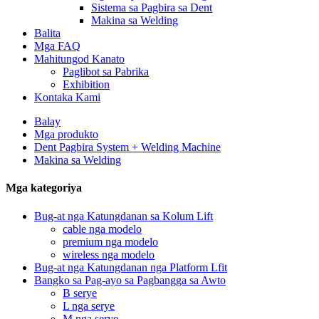
Sistema sa Pagbira sa Dent
Makina sa Welding
Balita
Mga FAQ
Mahitungod Kanato
Paglibot sa Pabrika
Exhibition
Kontaka Kami
Balay
Mga produkto
Dent Pagbira System + Welding Machine
Makina sa Welding
Mga kategoriya
Bug-at nga Katungdanan sa Kolum Lift
cable nga modelo
premium nga modelo
wireless nga modelo
Bug-at nga Katungdanan nga Platform Lfit
Bangko sa Pag-ayo sa Pagbangga sa Awto
B serye
L nga serye
M nga serye