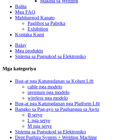
Makina sa Welding
Balita
Mga FAQ
Mahitungod Kanato
Paglibot sa Pabrika
Exhibition
Kontaka Kami
Balay
Mga produkto
Sistema sa Pagsukod sa Elektroniko
Mga kategoriya
Bug-at nga Katungdanan sa Kolum Lift
cable nga modelo
premium nga modelo
wireless nga modelo
Bug-at nga Katungdanan nga Platform Lfit
Bangko sa Pag-ayo sa Pagbangga sa Awto
B serye
L nga serye
M nga serye
Sistema sa Pagsukod sa Elektroniko
Dent Pagbira System + Welding Machine