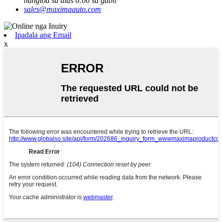
hangtod sa alas 6:00 sa gabii
sales@maximaauto.com
Ipadala ang Email
x