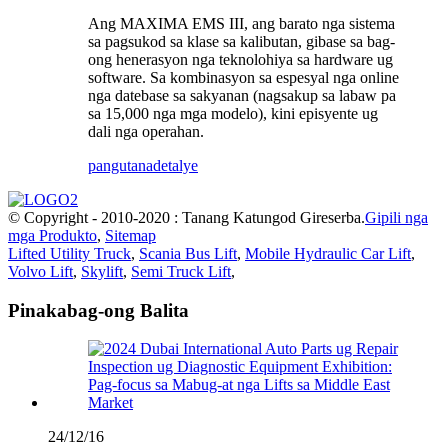
Ang MAXIMA EMS III, ang barato nga sistema
sa pagsukod sa klase sa kalibutan, gibase sa bag-
ong henerasyon nga teknolohiya sa hardware ug
software. Sa kombinasyon sa espesyal nga online
nga datebase sa sakyanan (nagsakup sa labaw pa
sa 15,000 nga mga modelo), kini episyente ug
dali nga operahan.
pangutana
detalye
© Copyright - 2010-2020 : Tanang Katungod Gireserba.
Gipili nga
mga Produkto
,
Sitemap
Lifted Utility Truck
,
Scania Bus Lift
,
Mobile Hydraulic Car Lift
,
Volvo Lift
,
Skylift
,
Semi Truck Lift
,
Pinakabag-ong Balita
24/12/16