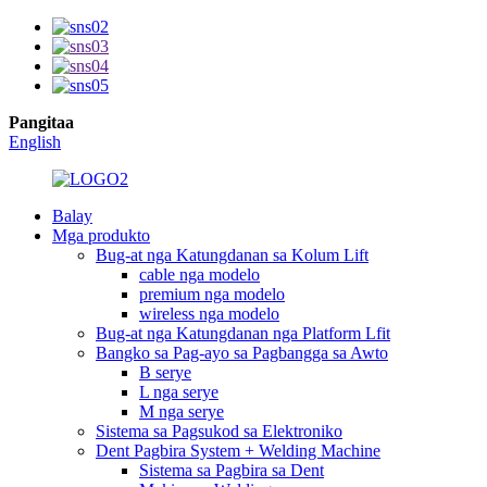
Pangitaa
English
Balay
Mga produkto
Bug-at nga Katungdanan sa Kolum Lift
cable nga modelo
premium nga modelo
wireless nga modelo
Bug-at nga Katungdanan nga Platform Lfit
Bangko sa Pag-ayo sa Pagbangga sa Awto
B serye
L nga serye
M nga serye
Sistema sa Pagsukod sa Elektroniko
Dent Pagbira System + Welding Machine
Sistema sa Pagbira sa Dent